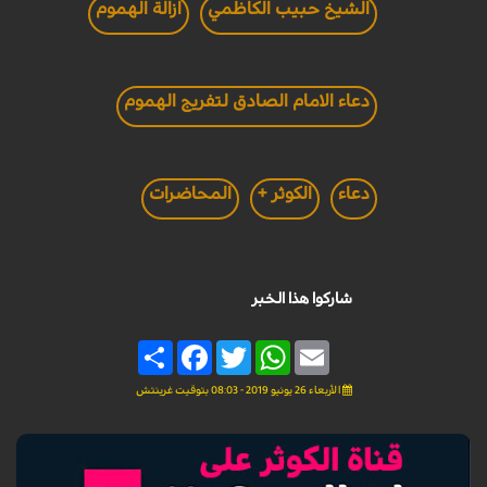
الشيخ حبيب الكاظمي
ازالة الهموم
دعاء الامام الصادق لتفريج الهموم
دعاء
الكوثر +
المحاضرات
شاركوا هذا الخبر
Share
Facebook
Twitter
WhatsApp
Email
الأربعاء 26 يونيو 2019 - 08:03 بتوقيت غرينتش