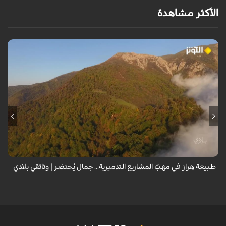
الأكثر مشاهدة
من قلب طبيعة هراز التي كانت يوماً من أجمل الموائل الطبيعية في إيران، يحذر
المعد من كارثة بيئية: "وحش الأعمال والمشاريع التدميرية تنهش بجسم
طبيعة إيران...
طبيعة هراز في مهبّ المشاريع التدميرية... جمال يُحتضر | وثائقي بلادي