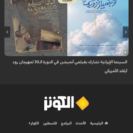
تأهل فيلمان قصيران من إنتاج "مركز سوره للشباب" للمشاركة في منافسات
مهرجان رود آيلاند السينمائي الدولي بالولايات المتحدة الأمريكية.
السينما الإيرانية تشارك بفيلمي أنميشن في الدورة الـ30 لمهرجان رود
آيلاند الأمريكي
الرئيسية
الأحدث
البرامج
فلسطين
الكوثر+