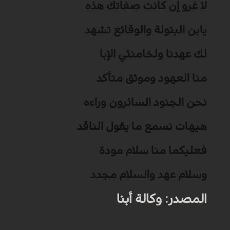
لا غرو إن كانت صفاتك هذه
يابن البتولة والوقائع تشهد
لك عهدنا ولخامنئي الإبا
منا العهود وموثق متأكد
نحن الجنود السائرون وراءه
هيهات نسمع ما يقول الناقد
فعليكما منا سلام مودة
وسلام عهد والسلام مجدد
المصدر: وكالة أبنا