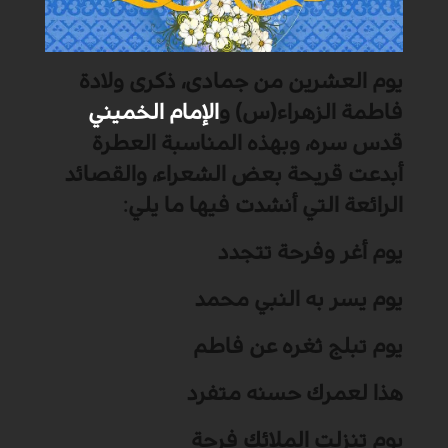
يوم العشرين من جماد
ى،
ذكرى ولادة
فاطمة الزهراء(س) و
الإمام الخميني
قدس سره، وبهذه المناسبة العطرة
أبدعت قريحة بعض الشعراء، والقصائد
الرائعة التي أنشدت فيها ما يلي
:
يوم أغر وفرحة تتجدد
يوم يسر به النبي محمد
يوم تبلج ثغره عن فاطم
هذا لعمرك حسنه متفرد
يوم تنزلت الملائك فرحة