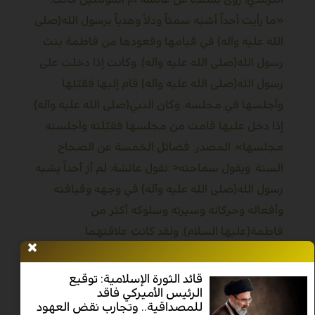
«ما رأيت أحداً أشبه سمتاً ودلاً وهدياً برسول الله(صلى
الله عليه وآله) في قيامها وقعودها من فاطمة بنت
رسول الله(صلى الله عليه وآله). وكانت إذا دخلت على
رسول الله(صلى الله عليه وآله) قام إليها فقبّلها
وأجلسها في مجلسه. وكان النبي(صلى الله عليه وآله)
إذا دخل عليها قامت من مجلسها فقبّلته وأجلسته
مجلسها». المصدر: فضائل الخمسة عن الصحاح
الستة. ويقول سماحته
: >
تقول عائشة: لم أرَ أحداً يشبه
رسول الله(صلى الله عليه وآله) في وجهه وقيافته
وأفعاله وحركاته وسيرته وسلوكه أكثر من
فاطمة(عليها السلام). ولقد كانت علاقتهما
وارتباطهما واحترامهما المتبادل بحيث أنّ رسول
الله(صلى الله عليه وآله) إذا دخلت عليه قام وسار
قائد الثورة الإسلامية: توقيع
الرئيس الأميركي فاقد
نحوها وقبّلها وأجلسها في مكانه الذي كان يجلس
للمصداقية.. وتجارب نقض العهود