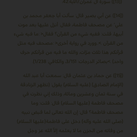
([13]) سورة آل عمران/الآية:42.
([14]) عن أبي بصير قال: سألت أبا جعفر محمد بن
علي‘ عن مصحف فاطمة، فقال: أنزل عليها بعد موت
أبيها، قلت: ففيه شيء من القرآن؟ فقال
: >
ما فيه شيء
من القرآن
..<.
وورد في رواية أخرى
: >
مصحف فيه مثل
قرآنكم هذا ثلاث مرّات، والله ما فيه من قرآنكم حرف
واحد
<. (
بصائر الدرجات: 3/151، والكافي: 1/238).
([15]) عن حماد بن عثمان قال: سمعت أبا عبد الله
(الإمام الصادق) (عليه السلام) يقول: (تظهر الزنادقة
في سنة ثمان وعشرين ومائة، وذلك إني نظرت في
مصحف فاطمة (عليها السلام) قال: قلت: وما
مصحف فاطمة؟ قال: إن الله تعالى لما قبض نبيه
(صلى الله عليه وآله) دخل على فاطمة(عليها السلام)
من وفاته من الحزن ما لا يعلمه إلاّ الله عز وجل