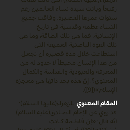
رفيعاً وباتت سيدة نساء العالمين رغم
سنوات عمرها القصيرة، وفاقت جميع
النساء عظمة وقدسية في تاريخ
الإنسانية. فما هي تلك الطاقة، وما هي
تلك القوة الباطنية العميقة التي
استطاعت خلال مدة قصيرة أن تجعل
من هذا الإنسان محيطاً لا حدود له من
المعرفة والعبودية والقداسة والكمال
المعنوي؟. إنّ هذه بحد ذاتها هي معجزة
الإسلام»([9]).
المقام المعنوي
للزهراء(عليها السلام):
قد روي عن الإمام الصـادق(عليه السلام)
أنّه قال: «إنّ فاطـمة كـانت