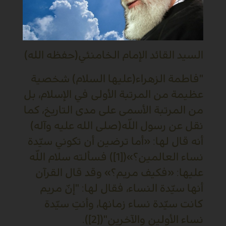
السيد القائد الإمام الخامنئي(حفظه الله)
"فاطمة الزهراء(عليها السلام) شخصية
عظيمة من المرتبة الأولى في الإسلام، بل
من المرتبة الأسمى على مدى التاريخ، كما
نقل عن رسول اللّه(صلى الله عليه وآله)
أنه قال لها: «أما ترضين أن تكوني سيّدة
نساء العالمين؟»([1]) فسألته سلام اللّه
عليها: «فكيف مريم؟» وقد قال القرآن
أنها سيّدة النساء، فقال لها: "إنّ مريم
كانت سيّدة نساء زمانها، وأنتِ سيّدة
نساء الأولين والآخرين"([2]).