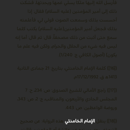
فأرسل الله إليها ملكا يسلي غمها ويحدثها، فشكت
ذلك إلى أمير المؤمنين (عليه السلام) فقال: إذا
أحسست بذلك وسمعت الصوت قولي لي، فأعلمته
بذلك فجعل أمير المؤمنين(عليه السلام) يكتب كلما
سمع حتى أثبت من ذلك مصحفاً، قال: ثم قال: أما إنه
ليس فيه شيء من الحلال والحرام، ولكن فيه علم ما
يكون) (أصول الكافي ج: 1/240).
([16]) كلمة الإمام الخامنئي، بتاريخ: 21 جمادى الثانية
1413ﻫ ق، 17/12/1992م.
([17]) راجع الأمالي للشيخ الصدوق: ص: 234، ح: 7
المجلس الحادي والأربعون، والمناقب، ج: 2، ص: 343،
وروضة الواعظين: ص: 443.
([18]) ينقل
الإمام الخامنئي
هذه الرواية: عن صحيح
الترمذي، روى بسنده عن عائشة أم المؤمنين قالت: