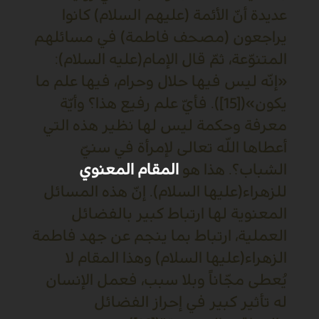
عديدة أنّ الأئمة (عليهم السلام) كانوا
يراجعون (مصحف فاطمة) في مسائلهم
المتنوّعة، ثمّ قال الإمام(عليه السلام):
«إنّه ليس فيها حلال وحرام، فيها علم ما
يكون»([15]). فأيّ علم رفيع هذا؟ وأيّة
معرفة وحكمة ليس لها نظير هذه التي
أعطاها اللّه تعالى لإمرأة في سنيّ
الشباب؟. هذا هو
المقام المعنوي
للزهراء(عليها السلام). إنّ هذه المسائل
المعنوية لها ارتباط كبير بالفضائل
العملية، ارتباط بما ينجم عن جهد فاطمة
الزهراء(عليها السلام) وهذا المقام لا
يُعطى مجّاناً وبلا سبب، فعمل الإنسان
له تأثير كبير في إحراز الفضائل