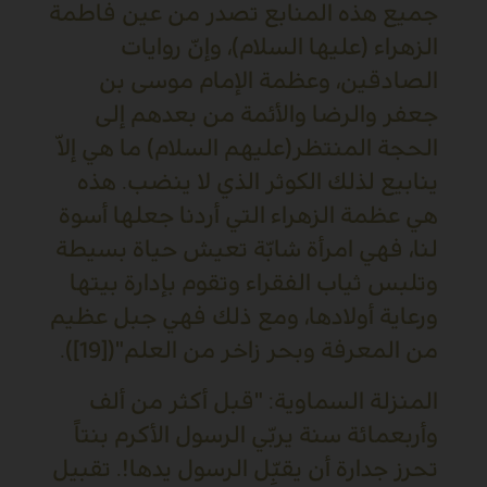
جميع هذه المنابع تصدر من عين فاطمة
الزهراء (عليها السلام)، وإنّ روايات
الصادقين، وعظمة الإمام موسى بن
جعفر والرضا والأئمة من بعدهم إلى
الحجة المنتظر(عليهم السلام) ما هي إلاّ
ينابيع لذلك الكوثر الذي لا ينضب. هذه
هي عظمة الزهراء التي أردنا جعلها أسوة
لنا، فهي امرأة شابّة تعيش حياة بسيطة
وتلبس ثياب الفقراء وتقوم بإدارة بيتها
ورعاية أولادها، ومع ذلك فهي جبل عظيم
من المعرفة وبحر زاخر من العلم"([19]).
المنزلة السماوية: "قبل أكثر من ألف
وأربعمائة سنة يربّي الرسول الأكرم بنتاً
تحرز جدارة أن يقبِّل الرسول يدها!. تقبيل