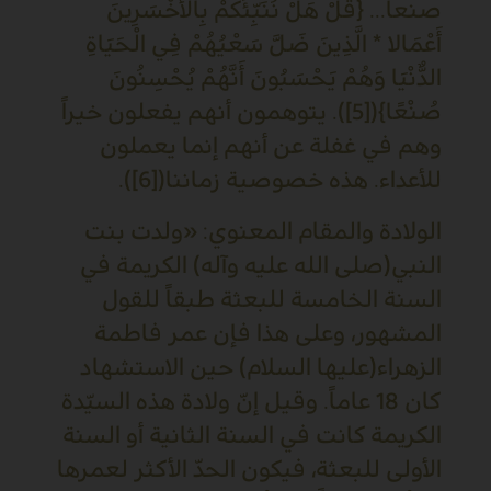
صنعاً... {قُلْ هَلْ نُنَبِّئُكُمْ بِالأَخْسَرِينَ
أَعْمَالا * الَّذِينَ ضَلَّ سَعْيُهُمْ فِي الْحَيَاةِ
الدُّنْيَا وَهُمْ يَحْسَبُونَ أَنَّهُمْ يُحْسِنُونَ
صُنْعًا}([5]). يتوهمون أنهم يفعلون خيراً
وهم في غفلة عن أنهم إنما يعملون
للأعداء. هذه خصوصية زماننا([6]).
الولادة والمقام المعنوي: «ولدت بنت
النبي(صلى الله عليه وآله) الكريمة في
السنة الخامسة للبعثة طبقاً للقول
المشهور، وعلى هذا فإن عمر فاطمة
الزهراء(عليها السلام) حين الاستشهاد
كان 18 عاماً. وقيل إنّ ولادة هذه السيّدة
الكريمة كانت في السنة الثانية أو السنة
الأولى للبعثة، فيكون الحدّ الأكثر لعمرها