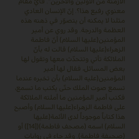
الأزمنة من الأوّلين والآخرين". فأيّ مقام
معنوي رفيع هذا؟. إنّ الإنسان العادي
مثلنا لا يمكنه أن يتصوّر في ذهنه هذه
العظمة والدرجة. وقد روي عن أمير
المؤمنين(عليها السلام) أنّ فاطمة
الزهراء(عليها السلام) قالت له بأنّ
الملائكة تأتي وتتحدّث معها وتقول لها
بعض المسائل، فقال لها أمير
المؤمنين(عليه السلام) بأن تخبره عندما
تسمع صوت الملك حتّى يكتب ما تسمع،
فكتب أمير المؤمنين ما أملته الملائكة
على فاطمة الزهراء(عليها السلام) وأصبح
هذا كتاباً موجوداً لدى الأئمة(عليها
السلام) اسمه (مصحف فاطمة)([14]) أو
(صحيفة فاطمة). وقد جاء في روايات