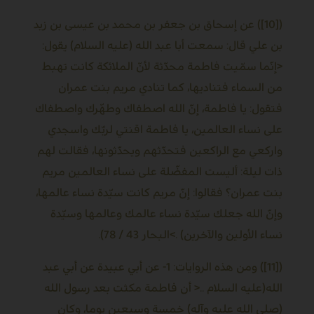
([10]) عن إسحاق بن جعفر بن محمد بن عيسى بن زيد
بن علي قال: سمعت أبا عبد الله (عليه السلام) يقول
:
>
إنّما سمّيت فاطمة محدّثة لأنّ الملائكة كانت تهبط
من السماء فتناديها، كما تنادي مريم بنت عمران
فتقول: يا فاطمة، إنّ الله اصطفاك وطهّرك واصطفاك
على نساء العالمين، يا فاطمة اقنتي لربّك واسجدي
واركعي مع الراكعين فتحدّثهم ويحدّثونها، فقالت لهم
ذات ليلة: أليست المفضّلة على نساء العالمين مريم
بنت عمران؟ فقالوا: إنّ مريم كانت سيّدة نساء عالمها،
وإنّ الله جعلك سيّدة نساء عالمك وعالمها وسيّدة
نساء الأولين والآخرين
<. (
البحار 43 / 78).
([11]) ومن هذه الروايات: 1- عن أبي عبيدة عن أبي عبد
الله(عليه السلام
>..
أن فاطمة مكثت بعد رسول الله
(صلى الله عليه وآله) خمسة وسبعين يوما، وكان