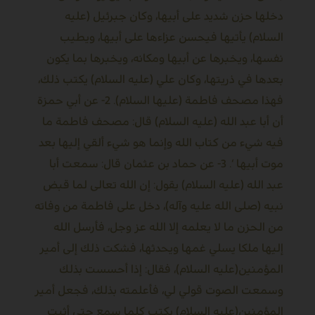
دخلها حزن شديد على أبيها، وكان جبرئيل (عليه
السلام) يأتيها فيحسن عزاءها على أبيها، ويطيب
نفسها، ويخبرها عن أبيها ومكانه، ويخبرها بما يكون
بعدها في ذريتها، وكان علي (عليه السلام) يكتب ذلك،
فهذا مصحف فاطمة (عليها السلام). 2- عن أبي حمزة
أن أبا عبد الله (عليه السلام) قال: مصحف فاطمة ما
فيه شيء من كتاب الله وإنما هو شيء ألقي إليها بعد
موت أبيها ‘. 3- عن حماد بن عثمان قال: سمعت أبا
عبد الله (عليه السلام) يقول: إن الله تعالى لما قبض
نبيه (صلى الله عليه وآله)، دخل على فاطمة من وفاته
من الحزن ما لا يعلمه إلا الله عز وجل، فأرسل الله
إليها ملكا يسلي غمها ويحدثها، فشكت ذلك إلى أمير
المؤمنين(عليه السلام)، فقال: إذا أحسست بذلك
وسمعت الصوت قولي لي، فأعلمته بذلك، فجعل أمير
المؤمنين(عليه السلام) يكتب كلما سمع حتى أثبت