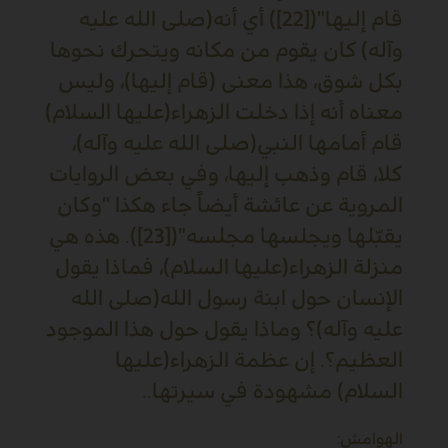
قام إليها"([22]) أي أنه(صلى الله عليه
وآله) كان يقوم من مكانه ويتحرك نحوها
بكل شوق، هذا معنى (قام إليها)، وليس
معناه أنه إذا دخلت الزهراء(عليها السلام)
قام أمامها النبي(صلى الله عليه وآله)،
كلا، قام وذهب إليها، وفي بعض الروايات
المروية عن عائشة أيضاً جاء هكذا "وكان
يقبّلها ويجلسها مجلسه"([23]). هذه هي
منزلة الزهراء(عليها السلام)، فماذا يقول
الإنسان حول ابنة رسول الله(صلى الله
عليه وآله)؟ وماذا يقول حول هذا الموجود
العظيم؟. إن عظمة الزهراء(عليها
السلام) مشهودة في سيرتها..
الهوامش: