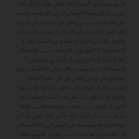
أم موسى (عليها السلام) قال تعالى: {وَأَوْحَيْنَا إلَى أُمِّ
مُوسَى أَنْ أَرْضِعِيهِ} (القصص:7). وإن الإيحاء لم يقتصر
على الأنبياء والمرسلين وعلى من ذكرناهم من النساء!
فقد أوحى الله تعالى إلى كل من: 1- النحل، قال تعالى:
{وَأَوْحَى رَبُّكَ إِلَى النَّحْلِ أَنِ اتَّخِذِي مِنَ الْجِبَالِ بُيُوتًا..}
(النحل:68). 2- الحواريون ـ أصحاب عيسى ـ قال تعالى:
{وَإِذْ أَوْحَيْتُ إِلَى الْحَوَارِيِّينَ أَنْ آمِنُواْ بِي وَبِرَسُولِي..}
(المائدة:111). 3- السماوات، قال تعالى: {فَقَضَاهُنَّ سَبْعَ
سَمَاوَاتٍ فِي يَوْمَيْنِ وَأَوْحَى فِي كُلِّ سَمَاء أَمْرَهَا..}
(فصلت:12). 4- الأرض، قال تعالى: {بِأَنَّ رَبَّكَ أَوْحَى لَهَا}
(الزلزلة:5) . ويظهر من خلال هذه الآيات القرآنية وآيات
أخرى، أن الوحي ليس مختص بالأنبياء والرسل فقط!
بل هو يتعدى إلى أولياء الله تعالى. نعم، الوحي هنا في
هذه الآيات المفهوم منه غير الوحي في إبلاغ الرسالات
إلى الأنبياء، بل هو شأن آخر من الوحي. فالوحي لغة: