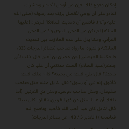
إمكان وقوع ذلك. فإن من أوحى لأحجار وحشرات،
لقادر على أن يوحي لأفضل بريّته بعد رسوله (صلى الله
عليه وآله). فاتضح أن تحديث الملائكة للزهراء (عليها
السلام) لم يكن من الوحي النبوي ولا من الوحي
القرآني. وممّا يدل على عدم الملازمة بين تحديث
الملائكة والنبوة، ما رواه صاحب (بصائر الدرجات 323 ،
ط مكتبة المرعشي) عن حمران بن أعين قال: قلت لأبي
جعفر(عليه السلام): ألست حدثتني أن عليا كان
محدثا؟ قال: بلى، قلت: من يحدثه؟ قال: ملك، قلت:
فأقول: إنه نبي أو رسول؟ قال: لا، بل مثله مثل صاحب
سليمان، ومثل صاحب موسى، ومثل ذي القرنين. (أما
بلغك أن عليا سئل عن ذي القرنين، فقالوا: كان نبيا؟
قال: لا، بل كان عبدا أحب الله فأحبه، وناصح الله
فناصحه) (الغدير 5 / 48 ، عن بصائر الدرجات).