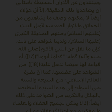
ويبتعدون عن الأدران المحيطة بأمثالي
أن يشاهدوا تلك الحقيقة، إلاّ أنّ هؤلاء
أيضاً لا يمكنهم وصف ما يشاهدون من
الحقائق والأنوار المقدسة لأهل البيت
(عليهم السلام) ومنهم الصديقة الكبرى
(عليها السلام). ولدينا شواهد على ذلك،
فإن ما نقل عن النبي الأكرم(صلى الله
عليه وآله) قوله: "فداها أبوها"([17])، أو
قيامه لها حينما تدخل عليه([18])، من
الشواهد على عظمتها. كما أنّ نظرة
العالم الإسلامي- من الشيعة والسنة
على السواء- إلى هذه السيدة العظيمة
بالجلال والتكريم من الشواهد على ذلك
أيضاً؛ إذ لا يمكن لجميع العقلاء والعلماء
والمفكرين مع اختلاف عقائدهم أن