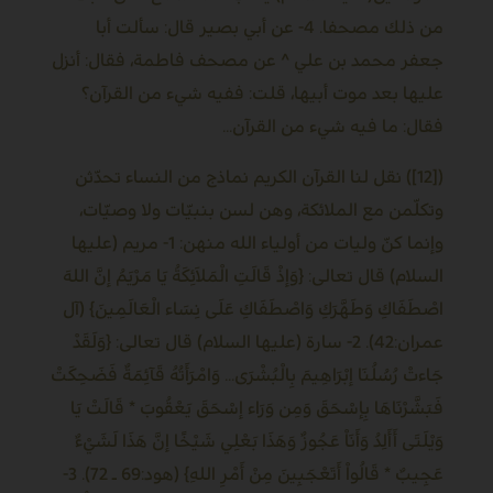
من ذلك مصحفا. 4- عن أبي بصير قال: سألت أبا
جعفر محمد بن علي ^ عن مصحف فاطمة، فقال: أنزل
عليها بعد موت أبيها، قلت: ففيه شيء من القرآن؟
فقال: ما فيه شيء من القرآن...
([12]) نقل لنا القرآن الكريم نماذج من النساء تحدّثن
وتكلّمن مع الملائكة، وهن لسن بنبيّات ولا وصيّات،
وإنما كنّ وليات من أولياء الله منهن: 1- مريم (عليها
السلام) قال تعالى: {وَإذْ قَالَتِ الْمَلاَئِكَةُ يَا مَرْيَمُ إنَّ اللهَ
اصْطَفَاكِ وَطَهَّرَكِ وَاصْطَفَاكِ عَلَى نِسَاء الْعَالَمِينَ} (آل
عمران:42). 2- سارة (عليها السلام) قال تعالى: {وَلَقَدْ
جَاءتْ رُسُلُنَا إبْرَاهِيمَ بِالْبُشْرَى... وَامْرَأَتُهُ قَآئِمَةٌ فَضَحِكَتْ
فَبَشَّرْنَاهَا بِإسْحَقَ وَمِن وَرَاء إسْحَقَ يَعْقُوبَ * قَالَتْ يَا
وَيْلَتَى أَأَلِدُ وَأَنَاْ عَجُوزٌ وَهَذَا بَعْلِي شَيْخًا إنَّ هَذَا لَشَيْءٌ
عَجِيبٌ * قَالُواْ أَتَعْجَبِينَ مِنْ أَمْرِ اللهِ} (هود:69 ـ 72). 3-