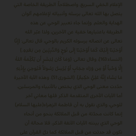
الإعلام الخفي السريع، واصطلاحاً: الطريقة الخاصة التي
يتصل بها الله تعالى برسله وأنبيائه لإعلامهم ألوان
الهداية والعلم. وإنما جاء تعبير الوحي عن هذه
الطريقة باعتبارها خفية عن الآخرين، ولذا عبّر الله
تعالى عن اتصاله برسوله الكريم بالوحي، قال تعالى: {إِنَّا
أَوْحَيْنَا إِلَيْكَ كَمَا أَوْحَيْنَا إِلَى نُوحٍ وَالنَّبِيِّينَ مِن بَعْدِهِ..}
(النساء:163)، وقال تعالى: {وَمَا كَانَ لِبَشَرٍ أَن يُكَلِّمَهُ اللهُ
إِلَّا وَحْياً أَوْ مِن وَرَاء حِجَابٍ أَوْ يُرْسِلَ رَسُولاً فَيُوحِيَ بِإِذْنِهِ
مَا يَشَاء إِنَّهُ عَلِيٌّ حَكِيمٌ}. (الشورى:51). وهذه الآية الأخيرة
حدّدت معنى الوحي الذي يختص بالأنبياء والمرسلين،
أما الآيات الأخرى المتقدمة الذكر فلها معاني آخر
للوحي، والذي نقول به أن فاطمة الزهراء(عليها السلام)
إنما كانت محدّثة من قبل الملائكة بنحو من أنحاء
الوحي الذي بينته الآيات الآنفة الذكر، فلا محالة أن
تكون قد حدثت من قبل الملائكة كما دلّ القرآن على