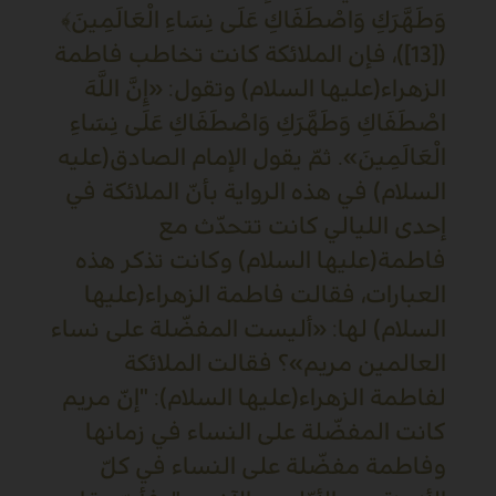
وَطَهَّرَكِ وَاصْطَفَاكِ عَلَى نِسَاءِ الْعَالَمِينَ﴾
([13])، فإن الملائكة كانت تخاطب فاطمة
الزهراء(عليها السلام) وتقول: «إِنَّ اللَّهَ
اصْطَفَاكِ وَطَهَّرَكِ وَاصْطَفَاكِ عَلَى نِسَاءِ
الْعَالَمِينَ». ثمّ يقول الإمام الصادق(عليه
السلام) في هذه الرواية بأنّ الملائكة في
إحدى الليالي كانت تتحدّث مع
فاطمة(عليها السلام) وكانت تذكر هذه
العبارات، فقالت فاطمة الزهراء(عليها
السلام) لها: «أليست المفضّلة على نساء
العالمين مريم»؟ فقالت الملائكة
لفاطمة الزهراء(عليها السلام): "إنّ مريم
كانت المفضّلة على النساء في زمانها
وفاطمة مفضّلة على النساء في كلّ