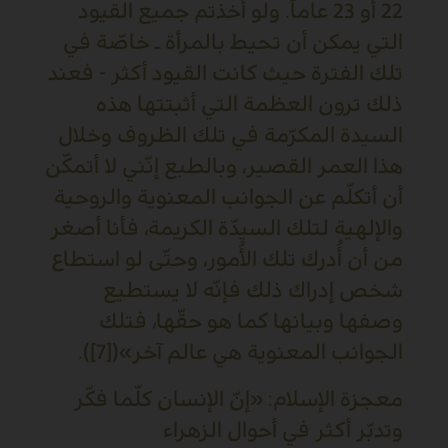
22 أو 23 عاماً. ولو أخذتم جميع القيود
التي يمكن أن تحيط بالمرأة ـ خاصّة في
تلك الفترة حيث كانت القيود أكثر - فعند
ذلك ترون العظمة التي أثبتتها هذه
السيدة المكرّمة في تلك الظروف وخلال
هذا العمر القصير، وبالطبع إنّني لا أتمكّن
أن أتكلّم عن الجوانب المعنوية والروحية
والإلهية لتلك السيدّة الكريمة، فأنا أصغر
من أن أُدرك تلك الأُمور، وحتّى لو استطاع
شخص إدراك ذلك فإنّه لا يستطيع
وصفها وبيانها كما هو حقّها، فتلك
الجوانب المعنوية هي عالم آخر»([7]).
معجزة الإسلام: «إنّ الإنسان كلّما فكّر
وتدبّر أكثر في أحوال الزهراء