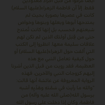
أيضاً عرفوا من قبل أفراد معدودين
فقط. إلاّ أن فاطمة الزهراء(عليها السلام)
كانت في عصرها بصورة بحيث لم
يمتدحها أبوها وبعلها وبنوها وخواص
شيعتهم فحسب، بل إنها كانت تُمتدح
حتى من قِبَل أولئك الذين لم تكن لهم
علاقات سليمة معها. انظروا إلى الكتب
التي اُلفت حول الزهراء(عليها السلام) أو
حول كيفية تعامل النبي مع هذه
العظيمة، فقد رويت من قبل الذين أشرنا
إليهم كزوجات النبي والآخرين، فهذه
الرواية المعروفة عن عائشة أنها قالت:
"والله ما رأيت في سَمْتهِ وهَدْيِهِ أشبه
برسول الله(صلى الله عليه وآله) من
فاطمة، وكان إذا دخلت على رسول الله