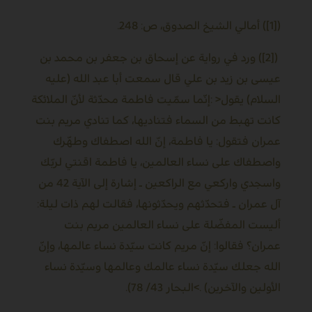
([1]) أمالي الشيخ الصدوق، ص: 248.
([2]) ورد في رواية عن إسحاق بن جعفر بن محمد بن
عيسى بن زيد بن علي قال سمعت أبا عبد الله (عليه
السلام) يقول
: >
إنّما سمّيت فاطمة محدّثة لأنّ الملائكة
كانت تهبط من السماء فتناديها، كما تنادي مريم بنت
عمران فتقول: يا فاطمة، إنّ الله اصطفاك وطهّرك
واصطفاك على نساء العالمين، يا فاطمة اقنتي لربّك
واسجدي واركعي مع الراكعين ـ إشارة إلى الآية 42 من
آل عمران ـ فتحدّثهم ويحدّثونها، فقالت لهم ذات ليلة:
أليست المفضّلة على نساء العالمين مريم بنت
عمران؟ فقالوا: إنّ مريم كانت سيّدة نساء عالمها، وإنّ
الله جعلك سيّدة نساء عالمك وعالمها وسيّدة نساء
الأولين والآخرين
<. (
البحار 43/ 78).