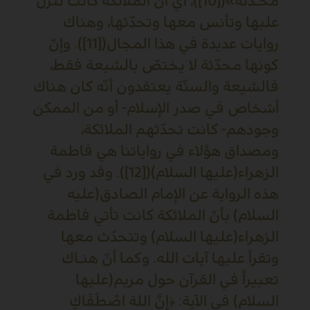
مُحَـدّثة»([10])، أي أنّ الملائكة كانت تنزل
عليها وتأنس معها وتحدّثها، وهناك
روايات عديدة في هذا المجال([11]). وإنّ
كونها محدّثة لا يختصّ بالشيعة فقط،
فالشيعة والسنّة يعتقدون أنّه كان هناك
أشخاص في صدر الإسلام- أو من الممكن
وجودهم- كانت تحدّثهم الملائكة،
ومصداق هؤلاء في رواياتنا هي فاطمة
الزهراء(عليها السلام)([12]). وقد ورد في
هذه الرواية عن الإمام الصادق(عليه
السلام) بأنّ الملائكة كانت تأتي فاطمة
الزهراء(عليها السلام) وتتحدّث معها
وتقرأ عليها آيات الله. وكما أنّ هنـاك
تعبيراً في القرآن حول مريم(عليها
السلام) في الآية: ﴿إِنَّ اللهَ اصْطَفَاكِ