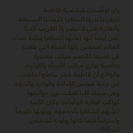
ولو توضّحت شخصية فاطمة
الزهراء(عليها السلام) لأذهاننا البسيطة
وأنظارنا التي لا تبصر إلاّ القريب، لآمنّا
نحن أيضاً أنها (عليها السلام) سيّدة نساء
العالم أجمعين. إنّها المرأة التي بلغت
في عمرها القصير مراتب معنوية
وعلمية توازي مراتب الأنبياء والأولياء.
والواقع أنّ فاطمة فجر ساطع انبلجت
من جنبة شمس الإمامة والولاية والنبوّة،
وهي سماء عُليا ضمّت بين جوانحها
كواكب الولاية الوضّاءة. وكان الأئمة
(عليهم السلام) بأجمعهم يولونها تكريماً
واحتراماً قلّما كانوا يولونه لشخص
آخر([3]).