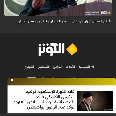
إيران ترد على مصدر العدوان وتلتزم بحسن الجوار.
فيلق القدس: إيران ترد على مصدر العدوان وتلتزم بحسن الجوار
الرئيسية
الأحدث
البرامج
فلسطين
الكوثر+
قائد الثورة الإسلامية: توقيع
الرئيس الأميركي فاقد
Nilesat 11900 V | Badr 8 11747 V | Badr5 12284 V
للمصداقية.. وتجارب نقض العهود
تؤكد عدم الوثوق بواشنطن
جميع الحقوق محفوظة