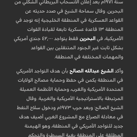
سنة ١٩٧١م بعد إعلان الانسحاب البريطاني الشكلي من
البحرين. وقال سماحة الشيخ في صدد حديثه عن
القواعد العسكرية في المنطقة الخليجية إنه توجد في
المنطقة ١٣ قاعدة عسكرية تابعة لقيادة القوات
الأمريكية، في
البحرين
فقط يتواجد ٤٢,٠٠٠ جندي أمريكي
بشكل ثابت غير الجنود المتنقلين بين القواعد
والمهمات المختلفة في المنطقة.
وأكد
الشيخ عبدالله الصالح
بأن هدف التواجد الأمريكي
في المنطقة يكمن في حفظ وحماية مصالح الولايات
المتحدة الأمريكية والغرب، وحماية الأنظمة العميلة
المرتبطة بالاستراتيجية الأمريكية والغربية. وقال
الشيخ الصالح: وبعد حرب ١٩٧٣م ودخول سلاح النفط
في معادلة الصراع مع المشروع الغربي أضيف هدف
جديد للتواجد الأمريكي في المنطقة، وهو الهيمنة
المطلقة على المنطقة بغية السيطرة والتحكم