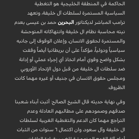
الحاكمة في المنطقة الخليجية هو التغطية
السياسية المستمرة لسلطات آل خليفة، وتعهد
ترامب المباشر لديكتاتور
البحرين
حمد بن عيسى بعدم
نيته محاسبة نظام ال خليفة وانتهاكاته المتوحشة
والمستمرة لحقوق الانسان، وإعلان الوقوف إلى جانبه
سياسياً ودولياً، مؤكداً على أن بريطانيا أيضاً وقفت
بشكل واضح وقوي أمام اتخاذ أي إجراء عملي أو إدانة
ضد سلطات ال خليفة من قبل دول الإتحاد الأوروبي
ومجلس حقوق الانسان في جنيف أو غيره مهما كانت
الظروف.
وفي نهاية حديثه قال الشيخ الصالح: أثبت أبناء شعبنا
صدقهم وصمودهم على مطالبهم العادلة وعدم
التراجع مهما كان الدعم والتغطية الغربية لسلطات
ال خليفة وآل سعود، وان اكتمال ٦ سنوات من الثبات
أمام آلة القمع المتوحشة للغرب بقيادة الولايات