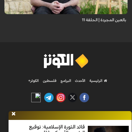
بعيونهم ت...
بالعين المجردة | الحلقة 11
الرئيسية
الأحدث
البرامج
فلسطين
الكوثر+
Nilesat 11900 V | Badr 8 11747 V | Badr5 12284 V
قائد الثورة الإسلامية: توقيع
جميع الحقوق محفوظة