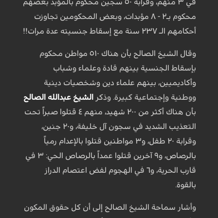
في ٣ منهم، وقرابة ٥٠ سجين محكوم بالمؤبد بعضهم
محكوم بـ٢ - ٨ مؤبدات، وبعض المحكومين تجاوزت
أحكامهم الـ ٢٣٧ سنة مع إسقاط جنسيته عدة مرات!!
وقال الشيخ الصالح بأن هناك ٥١٠ مواطن محكوم
بإسقاط الجنسية بينهم قادة وعلماء وشباب
وأكاديميين، بينهم علماء دين وشخصيات دينية
ووطنية وإجتماعية كبيرة. وذكر
الشيخ عبدالله الصالح
بأن هناك أكثر من ٢٠٠ شهيد، منهم ٤ قتلوا صبراً تحت
التعذيب الشديد في سجون آل خليفة، و٢٠ جنين،
وقرابة ٢٠ طفل، و٣ مواطنين قتلوا بالإعدام رمياً
بالرصاص، و٩ آخرين قتلوا عمداً بالرصاص الحي: ٣ في
قارب الحرية، و٦ في الهجوم لفض اعتصام الدراز
بالقوة.
وأشار سماحة الشيخ الصالح إلى أن كل حقوق المكون