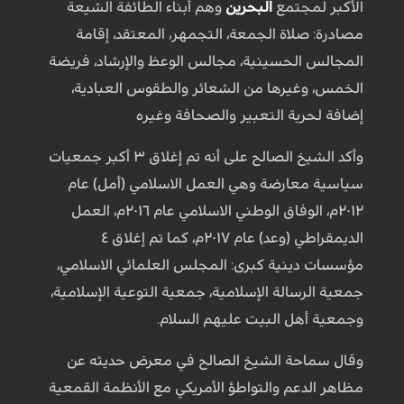
الأكبر لمجتمع
البحرين
وهم أبناء الطائفة الشيعة
مصادرة: صلاة الجمعة، التجمهر، المعتقد، إقامة
المجالس الحسينية، مجالس الوعظ والإرشاد، فريضة
الخمس، وغيرها من الشعائر والطقوس العبادية،
إضافة لحرية التعبير والصحافة وغيره
وأكد الشيخ الصالح على أنه تم إغلاق ٣ أكبر جمعيات
سياسية معارضة وهي العمل الاسلامي (أمل) عام
٢٠١٢م، الوفاق الوطني الاسلامي عام ٢٠١٦م، العمل
الديمقراطي (وعد) عام ٢٠١٧م، كما تم إغلاق ٤
مؤسسات دينية كبرى: المجلس العلمائي الاسلامي،
جمعية الرسالة الإسلامية، جمعية التوعية الإسلامية،
وجمعية أهل البيت عليهم السلام.
وقال سماحة الشيخ الصالح في معرض حديثه عن
مظاهر الدعم والتواطؤ الأمريكي مع الأنظمة القمعية