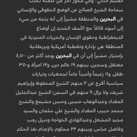
القسم الثاني : وفي محور آخر من كلمته تحدث
سماحة الشيخ الصالح عن الوضع الحقوقي والإنساني
في
البحرين
والمنطقة مشيراً إلى أنه يتجه من سيء
إلى أسوء، قائلاً: مع الأسف الشديد إن أوضاع
الديمقراطية وحقوق الإنسان والحريات المتردية في
المنطقة هي بإدارة وتغطية أمريكية وبريطانية
بإمتياز، مشيراً إلى أن في
البحرين
يوجد أكثر من ٤,٥٠٠
معتقل وسجين، بينهم ١٩ عالم دين، و١٢ امرأة، و٣٥٠
طفل، و١١ زعيماً وأميناً عاماً لجمعيات وتيارات
سياسية أفرج عن ٢ منهم؛ الشيخ المحفوظ وإبراهيم
شريف، ولا يزال ٩ منهم في السجن؛ الشيخ عبدالجليل
المقداد وعبدالوهاب حسين وحسن مشيمع والشيخ
محمد حبيب المقداد والشيخ علي سلمان والسيد
مجيد المشعل وعبدالهادي الخواجة ونبيل رجب
وفاضل عباس، وبينهم ٢٢ محكوم بالإعدام نفذ الحكم