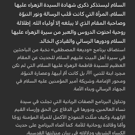
السلام ليستذكر ذكرى شهادة السيدة الزهراء عليها
السلام، المرأة التي كانت قلب الرسالة ونور النبوّة
وصاحبة المقام الذي لا يبلغه إلا أولياء الله. إطلالة
روحية احتوت الدروس والعبر من سيرة الزهراء عليها
السلام ودورها الرسالي والقيادي الخالد.
استضاف برنامج «وديعة المصطفى» نخبة من الباحثين
في سيرة أهل البيت عليهم السلام للحديث عن المقام
العظيم للسيدة فاطمة الزهراء عليها السلام، التي لم تكن
مجرد ابنة للنبي ﷺ، بل كانت أمّ أبيها، وعصارة النبوّة،
ومحور الإمامة، وشريكة أمير المؤمنين عليه السلام في
الجهاد الرسالي وبناء الأمة.
وتناول البرنامج الصفات الربانية التي تجلت في سيدة
نساء العالمين، ودورها في الدفاع عن الحق وإرساء القيم
الإلهية، وكيف مثّلت النموذج الأكمل للمرأة المؤمنة زوجًا
وأمًا وقائدة روحانية للأمة. كما أضاء البرنامج على حديث
الكساء الشريف ودلالاته في بيان منزلتها القدسية،