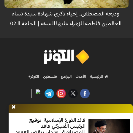
وديعة المصطفى.. إحياء ذكرى شهادة سيدة نساء
العالمين فاطمة الزهراء عليها السلام | الحلقة الـ02
الرئيسية
الأحدث
البرامج
فلسطين
الكوثر+
Nilesat 11900 V | Badr 8 11747 V | Badr5 12284 V
قائد الثورة الإسلامية: توقيع
الرئيس الأميركي فاقد
جميع الحقوق محفوظة
للمصداقية.. وتجارب نقض العهود