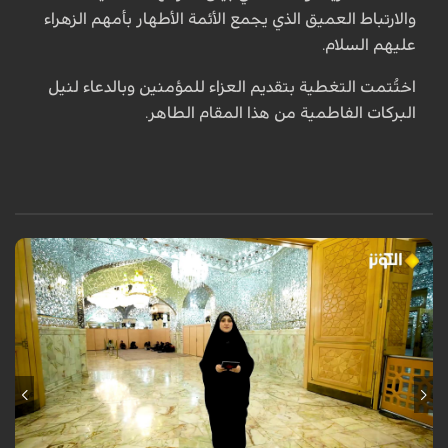
والارتباط العميق الذي يجمع الأئمة الأطهار بأمهم الزهراء
عليهم السلام.
اختُتمت التغطية بتقديم العزاء للمؤمنين وبالدعاء لنيل
البركات الفاطمية من هذا المقام الطاهر.
ببالغ الحزن والولاء، أطلّ برنامج «وديعة المصطفى» من جوار مرقد السيدة
فاطمة المعصومة عليها السلام ليستذكر ذكرى شهادة السيدة الزهراء عليها
السلام، المرأة التي كانت قلب الرسالة ونور النبوّة وصاحبة المقام الذي لا يبلغه
إلا أولياء الله. إطلالة روحية احتوت الدروس والعبر من سيرة الزهراء عليها السلام
ودورها الرسالي والقيادي الخالد.