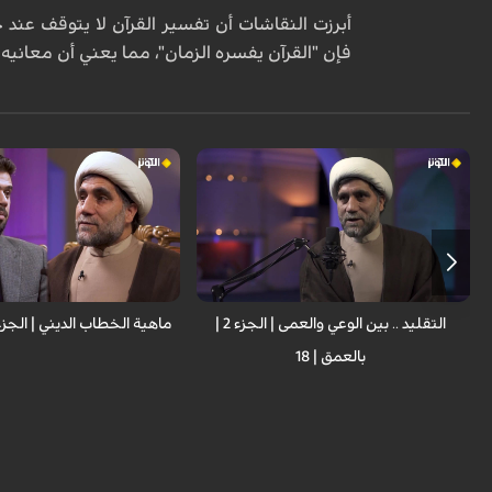
أبرزت النقاشات أن تفسير القرآن لا يتوقف عند ح
فإن "القرآن يفسره الزمان"، مما يعني أن معانيه
ضيف الحلقة: د. الشيخ محمد علي ميرزائي؛
ضيف الحلقة: د. الشيخ محمد عل
مؤسس مركز الحضارة لتنمية الفكر الإسلامي
مؤسس مركز الحضارة لتنمية الف
التقليد .. بين الوعي والعمى | الجزء 2 |
ماهية الخطاب الديني | الجزء 1| بالعمق | 7
بالعمق | 18