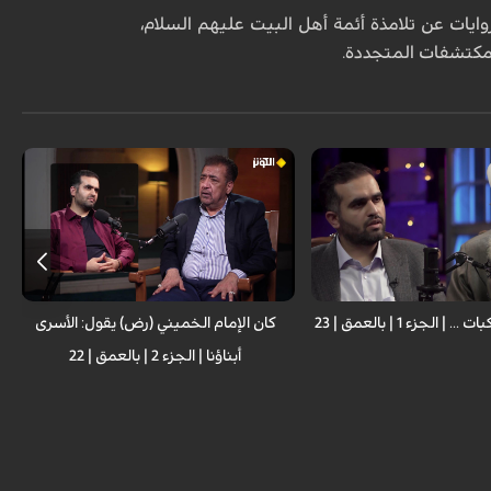
روايات عن تلامذة أئمة أهل البيت عليهم السلام،
لمكتشفات المتجددة.
لشيخ غازي حنينة، رئيس
ضيف الحلقة: عامر ملا عيدي السوداني، كاتب
سلمين في لبنان . تقديم:
وصحفي عراقي
وي
تقديم: محمد علي الباوي
| الجزء 1 | بالعمق | 23
كان الإمام الخميني (رض) يقول: الأسرى
أبناؤنا | الجزء 2 | بالعمق | 22