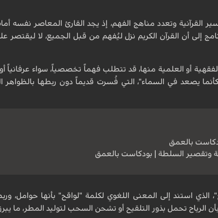
ير القرآنية وتعدد مناهج الفهم، إذ يجد القارئ المعاصر نفسه أما
مج إلى أن القرآن الكريم نزل ليُفهم من قبل الجميع، لا ليقتصر عل
 الفقهية أو العلمية منها، قد تتطلب فهماً تخصصياً، سواء عرفانياً أ
كأنما يصعد في السماء"، التي فُسرت قديماً دون ربطها بالظواهر 
دكاست بالعمق
خبة وتقصير السلطة | بودكاست بالعمق
قح"، الذي استند إلى المعنى اللغوي لكلمة "لواقح" بأنها حوامل، ور
أن الرياح تحمل بذور التلقيح أو تشحن السحب لتوليد المطر، ما يبر