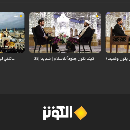
اضواء على
برنامج اجتماعي تربوي يسلط الاضواء على
برنامج اجتماعي
اسبة لهذه
مشاكل الشباب وايجاد حلول مناسبة لهذه
مشاكل الشباب 
هذا البرنامج
المشاكل المعاصرة . تم تسجيل هذا البرنامج
المشاكل المعاص
رضا عليهما
في حرم الامام علي بن موسى الرضا عليهما
في حرم الامام 
راء والنخب
السلام وباستضافة عدد من الخبراء والنخب
السلام وباستضا
ي هذا المجال
التربوية والفكرية المتخصصة في هذا المجال
التربوية والفك
.
.
 يكون وضيعا؟
كيف نكون جنوداً للإسلام | شبابنا |25
عائلتي ليس