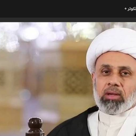
لكوثر +