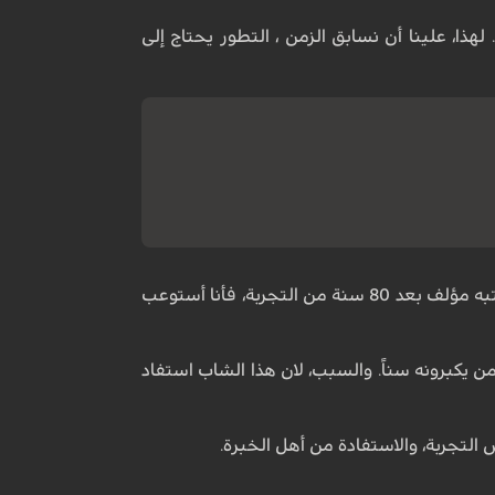
ذا، علينا أن نسابق الزمن ، التطور يحتاج إلى
واكمل الشيخ المياحي: سُئل أحد الأشخاص: لماذا تقرأ؟ فأجاب: "لأضيف عمراً إلى عمري" ، فيقول: "عندما أقرأ كتاباً كتبه مؤلف بعد 80 سنة من التجربة، فأنا أستوعب
يكبرونه سناً. والسبب، لان هذا الشاب استفاد
 التجربة، والاستفادة من أهل الخبرة.