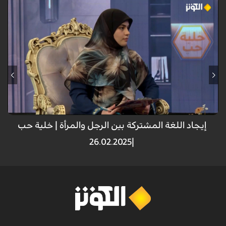
قالت الباحثة الإسلامية والتربوية " صديقة الموسوي " : اولا لكل من الرجل
والمرأة وهذه من حكمه الله سبحانه وتعالى طريقة تفكير وان العلماء يرون ان
دماغ الرجل يختلف عن طبيعة دماغ المراة، الرجل يركز على مسأله معينة ، اما
المرأة بسبب كثرة انشغالات هي في وقت واحد في عدة امور تشترك.
إيجاد اللغة المشتركة بين الرجل والمرأة | خلية حب
|26.02.2025