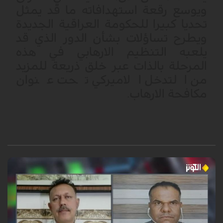
ويوسع رقعة استهدافاته ما قد يمثل
تحديا كبيرا للحكومة العراقية الجديدة
ويطرح تساؤلات بشأن الدور الذي قد
يلعبه التنظيم الارهابي في هذه
المرحلة بالذات عبر خلق ذريعة للمزيد
من التدخل الاميركي تحت عنوان
مكافحة الارهاب.
خاص الكوثر - العراق ينتخب: تُجمع الشخصيات العراقية الوطنية على ان العراق
فيه من نقاط القوة والموارد البشرية والمادية الشيء الكثير الذي يجعله مؤهلاً
للعب دور مفصلي ومؤثر على أحداث المنطقة بل العالم برمته.