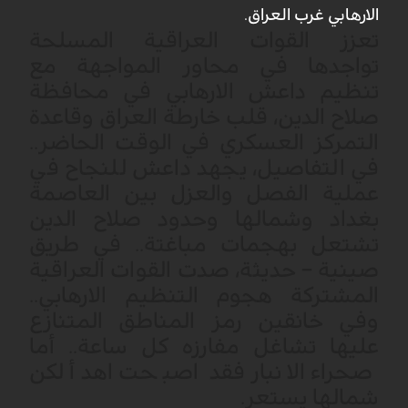
الارهابي غرب العراق.
تعزز القوات العراقية المسلحة
تواجدها في محاور المواجهة مع
تنظيم داعش الارهابي في محافظة
صلاح الدين، قلب خارطة العراق وقاعدة
التمركز العسكري في الوقت الحاضر..
في التفاصيل، يجهد داعش للنجاح في
عملية الفصل والعزل بين العاصمة
بغداد وشمالها وحدود صلاح الدين
تشتعل بهجمات مباغتة.. في طريق
صينية – حديثة، صدت القوات العراقية
المشتركة هجوم التنظيم الارهابي..
وفي خانقين رمز المناطق المتنازع
عليها تشاغل مفارزه كل ساعة.. أما
صحراء الانبار فقد اصبحت اهدأ لكن
شمالها يستعر.