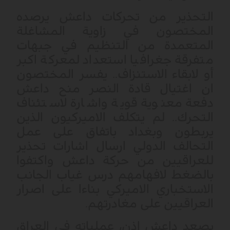
التحذير من تحركات داعش يرصده
المختصون في زاوية المشاغلة
المتعمدة من التنظيم في جبهات
متفرقة جغرافيا استعداد لمعركة اكبر
أو لابقاء الاستنزاف.. يفسر المختصون
ان اغتيال قادة النصر منح داعش
دفعة معنوية قوية واشارة لاستئناف
التحرك.. لم يتكلف الاميركيون الذين
يربطون وبغداد باتفاق على عمل
التحالف الدولي ارسال اشارات تحذير
للعراقيين من حركة داعش واكتفوا
بالضغط لافهامهم درس غياب الجانب
الاستخباري الاميركي بناءا على اصرار
العراقيين على مغادرتهم.
يصعد داعش اذن، عملياته في العراق