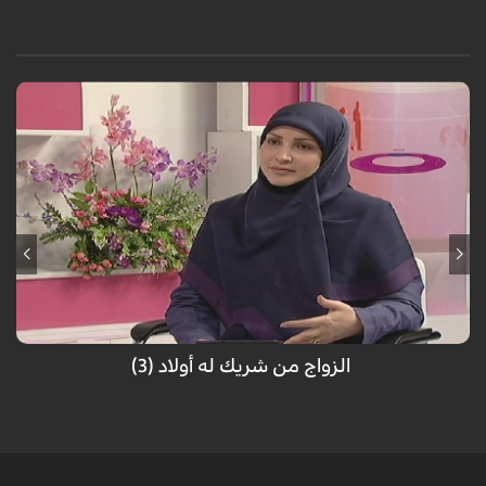
فقرة من فقرات برنامج" أسرتنا"/ مع الشيخ الدكتور محمد حجازي/ مقدمة
البرنامج: ربى عساف
الزواج من شريك له أولاد (3)