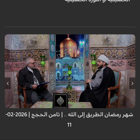
الضيف: الشیخ حسن الدلفي ؛ باحث إسلامي
رادود حسيني: الحاج أبو رضا النجفي
شهر رمضان الطريق إلى الله .. | ثامن الحجج | 2026-02-
11