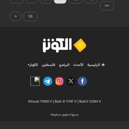
<<
<
14
الرئيسية
الأحدث
البرامج
فلسطين
الكوثر+
Nilesat 11900 V | Badr 8 11747 V | Badr5 12284 V
جميع الحقوق محفوظة