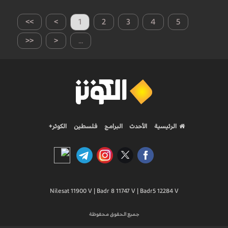
>>
>
1
2
3
4
5
<<
<
...
الرئيسية
الأحدث
البرامج
فلسطين
الكوثر+
Nilesat 11900 V | Badr 8 11747 V | Badr5 12284 V
جميع الحقوق محفوظة