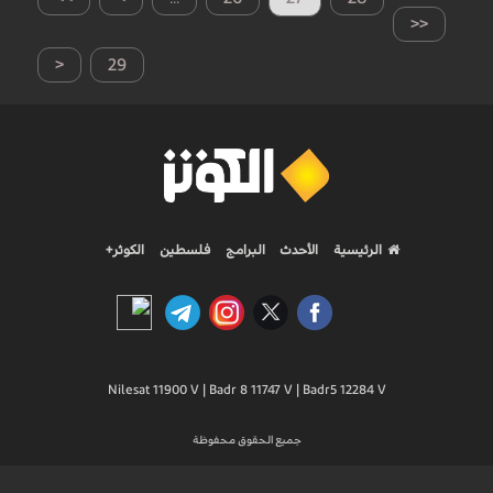
<<
<
29
الرئيسية
الأحدث
البرامج
فلسطين
الكوثر+
Nilesat 11900 V | Badr 8 11747 V | Badr5 12284 V
جميع الحقوق محفوظة