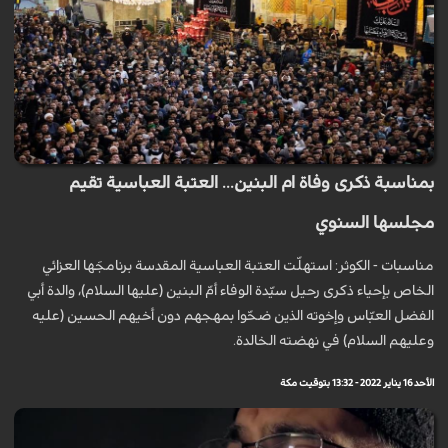
بمناسبة ذكرى وفاة ام البنين... العتبة العباسية تقيم
مجلسها السنوي
مناسبات - الكوثر: استهلّت العتبة العباسية المقدسة برنامجَها العزائي
الخاص بإحياء ذكرى رحيل سيّدة الوفاء أمّ البنين (عليها السلام)، والدة أبي
الفضل العبّاس وإخوته الذين ضحّوا بمهجهم دون أخيهم الحسين (عليه
وعليهم السلام) في نهضته الخالدة.
الأحد 16 يناير 2022 - 13:32 بتوقيت مكة