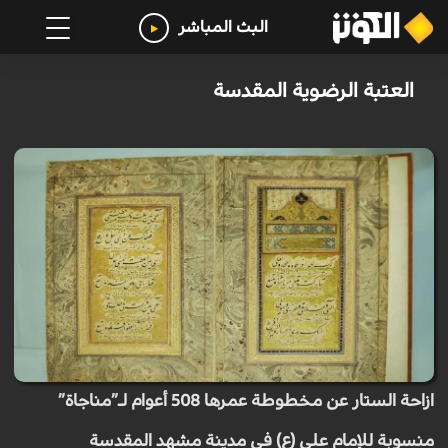
البث المباشر
العتبة الرضوية المقدسة
ازاحة الستار عن مخطوطة عمرها 508 أعوام لـ”مناجاة”
منسوبة للإمام علي (ع) في مدينة مشهد المقدسة