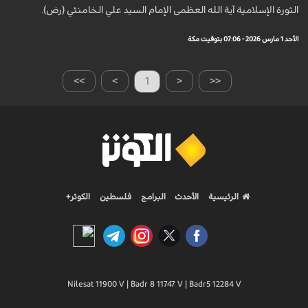
الثورة الإسلامية آية الله العظمى الإمام السيد علي الخامنئي (رض).
الأحد 1 مارس 2026 - 07:06 بتوقيت مكة
>>
>
1
<
<<
الرئيسية
الأحدث
البرامج
فلسطين
الكوثر+
Nilesat 11900 V | Badr 8 11747 V | Badr5 12284 V