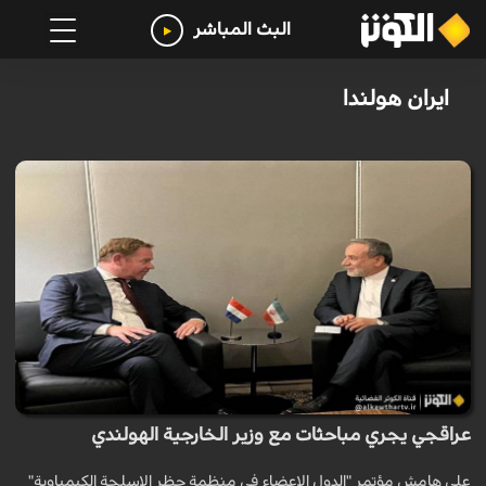
البث المباشر
ايران هولندا
عراقجي يجري مباحثات مع وزير الخارجية الهولندي
على هامش مؤتمر "الدول الاعضاء في منظمة حظر الاسلحة الكيمياوية"