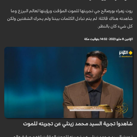
روت زهراء بورصالح جي تجربتها للموت المؤقت ورؤيتها لعالم البرزخ وما
شاهدته هناك قائلة: لم يتم تبادل الكلمات بيننا ولم يحرك الشفتين ولكن
كل شيء كان بالنظر.
الإثنين 8 مايو 2023 - 14:02 بتوقيت مكة
شاهدوا تجربة السيد محمد زينلي عن تجربته للموت