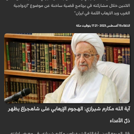
الاثنين خلال مشاركته في برنامج قضية ساخنة عن موضوع "ازدواجية
الغرب ويد الارهاب الآثمة في ايران"
الثلاثاء 15 أغسطس 2023 - 17:21 بتوقيت مكة
آية الله مكارم شيرازي: الهجوم الإرهابي على شاهجراغ يظهر
ذلّ الأعداء
قال المرجع الديني آية الله الشيخ ناصر مكارم شيرازي، في معرض إدانته