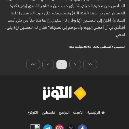
السادس من محرم الحرام، لمّا رأى حبيب بنُ مظاهر الأسدي (رض) كثرةَ
العساكر عمر بن سعد (لعنه الله) وتصميمهم على حرب الحسين (عليه
السلام)، أقبَلَ إلى الحسين (ع) وقال له: سيّدي إنّ ها هنا حيّاً من بني أسد،
أفتَأذن لي أن أمضي إليهم وأدعوهم إلى نصرتك؟ فقال له الحسين (ع): بلى..
امضِ.
الخميس 4 أغسطس 2022 - 09:58 بتوقيت مكة
>>
>
1
<
<<
الرئيسية
الأحدث
البرامج
فلسطين
الكوثر+