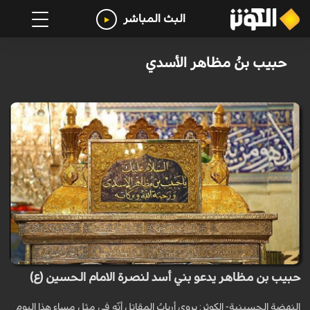
البث المباشر
حبيب بنُ مظاهر الأسدي
حبيب بن مظاهر يدعو بني أسد لنصرة الامام الحسين (ع)
النهضة الحسينية- الكوثر: يروي أربابُ المقاتل أنّه في مثل مساء هذا اليوم