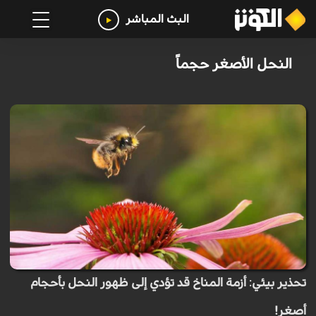
البث المباشر
النحل الأصغر حجماً
تحذير بيئي: أزمة المناخ قد تؤدي إلى ظهور النحل بأحجام
أصغر!