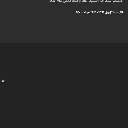
مكتب سماحة السيد الامام الخامنئي دام ظله
الأربعاء 13 إبريل 2022 - 12:10 بتوقيت مكة