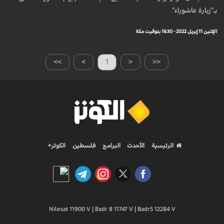
بـ"زيارة عاشوراء".
الإثنين 11 إبريل 2022 - 16:30 بتوقيت مكة
>>
>
1
<
<<
الرئيسية
الأحدث
البرامج
فلسطين
الكوثر+
Nilesat 11900 V | Badr 8 11747 V | Badr5 12284 V