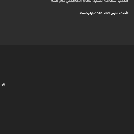
مكتب سماحة السيد الامام الخامنئي دام ظله
الأحد 27 مارس 2022 - 17:42 بتوقيت مكة