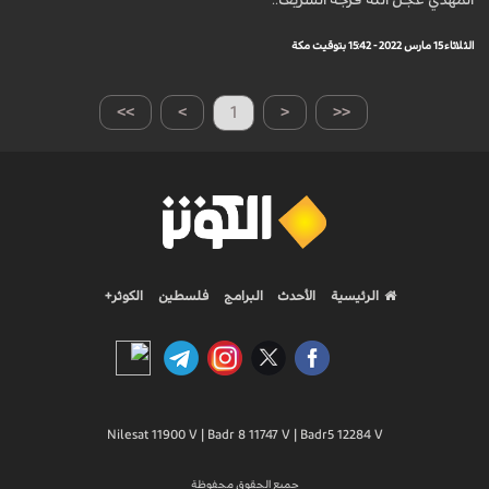
المهدي عجل الله فرجه الشريف..
الثلاثاء 15 مارس 2022 - 15:42 بتوقيت مكة
>>
>
1
<
<<
الرئيسية
الأحدث
البرامج
فلسطين
الكوثر+
Nilesat 11900 V | Badr 8 11747 V | Badr5 12284 V
جميع الحقوق محفوظة