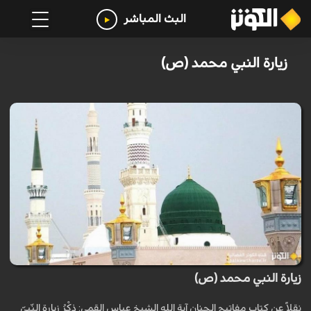
البث المباشر
زيارة النبي محمد (ص)
زيارة النبي محمد (ص)
نقلاً عن كتاب مفاتيح الجنان آية الله الشيخ عباس القمي: ذِكْرُ زيارةِ النّبيِّ