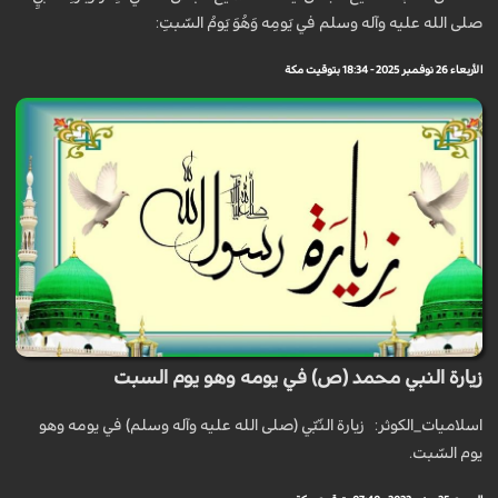
صلى الله عليه وآله وسلم في يَومِه وَهُوَ يَومُ السّبتِ:
الأربعاء 26 نوفمبر 2025 - 18:34 بتوقيت مكة
زيارة النبي محمد (ص) في يومه وهو يوم السبت
اسلاميات_الكوثر: زيارة النّبّي (صلى الله عليه وآله وسلم) في يومه وهو
يوم السّبت.