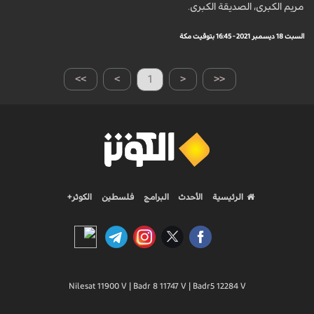
مريم الكبرى، الصديقة الكبرى.
السبت 18 ديسمبر 2021 - 16:45 بتوقيت مكة
>>
>
1
<
<<
الرئيسية
الأحدث
البرامج
فلسطين
الكوثر+
Nilesat 11900 V | Badr 8 11747 V | Badr5 12284 V