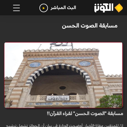
البث المباشر
مسابقة الصوت الحسن
مسابقة "الصوت الحسن" لقراء القرآن!!
إنّ للمتقين مفازا-الأخبار: أوضحت الوزارة في بيان أن الجوائز تشمل ترشيح