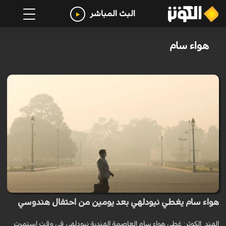
البث المباشر
هواء سام
هواء سام يغطي نيودلهي بعد يومين من احتفال هندوسي
الهند_الكوثر: غطى هواء سام العاصمة الهندية نيودلهي في وقت استمرت