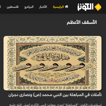
الرئيسية
الأخبار
البرامج
فلسطين
ا
الأسقف الأعظم
تأملات في المباهلة بين النبي محمد (ص) ونصارى نجران
اسلاميات-الكوثر: "المباهلة" احدى معاجز النبي الأكرم (صلى الله عليه