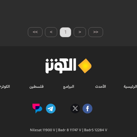
>>
>
1
<
<<
الرئيسية
الأحدث
البرامج
فلسطين
الكوثر+
Nilesat 11900 V | Badr 8 11747 V | Badr5 12284 V