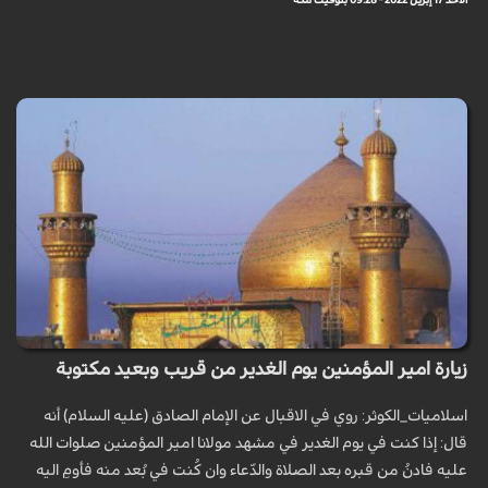
الأحد 17 إبريل 2022 - 09:28 بتوقيت مكة
زيارة امير المؤمنين يوم الغدير من قريب وبعيد مكتوبة
اسلاميات_الكوثر: روي في الاقبال عن الإمام الصادق (عليه السلام) أنه
قال: إذا كنت في يوم الغدير في مشهد مولانا امير المؤمنين صلوات الله
عليه فادنُ من قبره بعد الصّلاة والدّعاء وان كُنت في بُعد منه فأومِ اليه