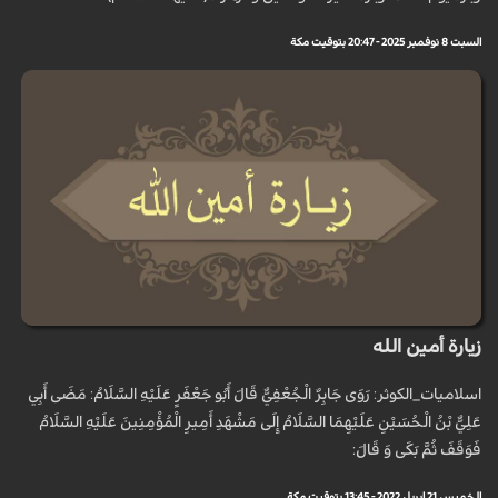
السبت 8 نوفمبر 2025 - 20:47 بتوقيت مكة
زيارة أمين الله
اسلاميات_الكوثر: رَوَى جَابِرٌ الْجُعْفِيُّ قَالَ أَبُو جَعْفَرٍ عَلَيْهِ السَّلَامُ: مَضَى أَبِي
عَلِيُّ بْنُ الْحُسَيْنِ عَلَيْهِمَا السَّلَامُ إِلَى مَشْهَدِ أَمِيرِ الْمُؤْمِنِينَ عَلَيْهِ السَّلَامُ
فَوَقَفَ ثُمَّ بَكَى وَ قَالَ:
الخميس 21 إبريل 2022 - 13:45 بتوقيت مكة