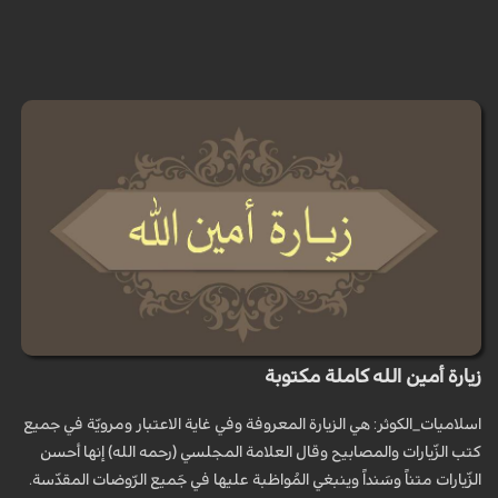
زيارة أمين الله كاملة مكتوبة
اسلاميات_الكوثر: هي الزيارة المعروفة وفي غاية الاعتبار ومرويّة في جميع
كتب الزّيارات والمصابيح وقال العلامة المجلسي (رحمه الله) إنها أحسن
الزّيارات متناً وسَنداً وينبغي المُواظبة عليها في جَميع الرّوضات المقدّسة.