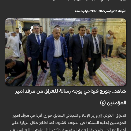
الأربعاء 12 نوفمبر 2025 - 19:37 بتوقيت مكة
شاهد.. جورج قرداحي يوجه رسالة للعراق من مرقد امير
المؤمنين (ع)
العراق_الكوثر: زار وزير الإعلام اللبناني السابق جورج قرداحي مرقد امير
المؤمنين (عليه السلام) فی النجف الاشرف كما اطلع خلال الزيارة على
أهم المعالم التاريخية للعتبة المقدسة، واكد خلال زيارته ان العراق يبقى