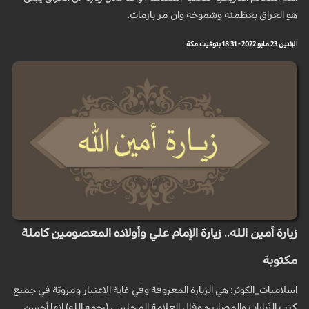
هو العراق بعظمته وشموخه وان مر بازمات.
الإثنين 23 مايو 2022 - 18:31 بتوقيت مكة
زيارة أمين الله.. زيارة الإمام علي وأولاده المعصومين كاملة
مكتوبة
اسلاميات_الكوثر: هي الزيارة المعروفة وفي غاية الاعتبار ومرويّة في جميع
كتب الزّيارات والمصابيح وقال العلامة المجلسي (رحمه الله) إنها أحسن