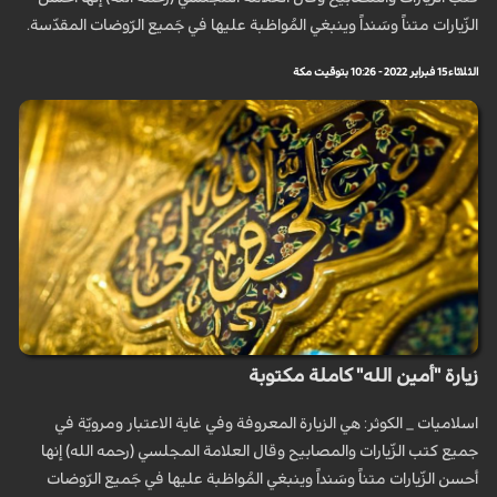
الزّيارات متناً وسَنداً وينبغي المُواظبة عليها في جَميع الرّوضات المقدّسة.
الثلاثاء 15 فبراير 2022 - 10:26 بتوقيت مكة
زيارة "أمين الله" كاملة مكتوبة
اسلاميات _ الكوثر: هي الزيارة المعروفة وفي غاية الاعتبار ومرويّة في
جميع كتب الزّيارات والمصابيح وقال العلامة المجلسي (رحمه الله) إنها
أحسن الزّيارات متناً وسَنداً وينبغي المُواظبة عليها في جَميع الرّوضات