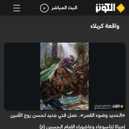
البث المباشر
واقعة كربلاء
«الحديد وضوء القمر».. عمل فني جديد لحسن روح الأمين
إحياءً لتاسوعاء وعاشوراء الامام الحسين (ع)