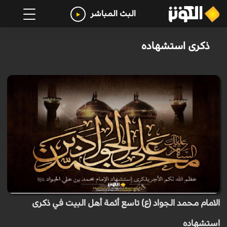
البث المباشر
ذكرى استشهاده
الامام محمد الجواد (ع) تاسع أئمة أهل البيت في ذكرى
استشهاده