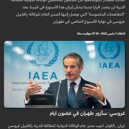
أفادت مصادر دبلوماسية بأن مجلس محافظي الوكالة الدولية للطاقة
الذرية لن يصدر قرارا جديدا بشأن إيران هذا الأسبوع في فيينا، بعد
"التفاهمات الملموسة" التي توصل إليها المدير العام للوكالة رافاييل
غروسي في نهاية الأسبوع الماضي في طهران.
الثلاثاء 7 مارس 2023 - 07:39 بتوقيت مكة
غروسي: سأزور طهران في غضون ايام
ايران _الكوثر: اعرب مدير عام الوكالة الدولية للطاقة الذرية رافاييل غروسي