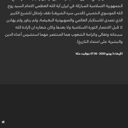
الجمهورية الاسلامية المباركة في ايران آية الله العظمى الامام السيد روح
الله الموسوي الخميني (قدس سره الشريف) نقف بإجلال للشيخ الكبير
الذي تصدى للاستكبار العالمي والصهيونية البغيضة، ولم يناور ولم يهادن
لا قبل الانتصار الثورة الاسلامية ولا بعدها وكان شعاره ان (ارادة الله
سبحانه وتعالى وكرامة الشعوب هما المنتصر مهما استشرس أعداء الدين
والبشرية على امتداد التاريخ).
الأربعاء 3 يونيو 2020 - 07:36 بتوقيت مكة