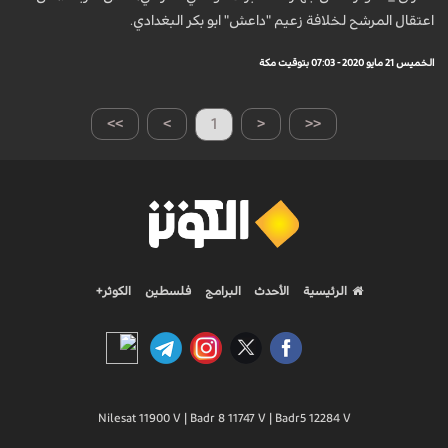
اعتقال المرشح لخلافة زعيم "داعش" ابو بكر البغدادي.
الخميس 21 مايو 2020 - 07:03 بتوقيت مكة
>>
>
1
<
<<
الرئيسية
الأحدث
البرامج
فلسطين
الكوثر+
Nilesat 11900 V | Badr 8 11747 V | Badr5 12284 V