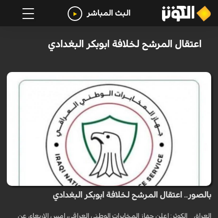
البث المباشر
اعتقال المرشح لخلافة ابوبكر البغدادي
بالصور.. اعتقال المرشح لخلافة ابوبكر البغدادي
العراق _ الكوثر: اعلن جهاز المخابرات الوطني العراقي، امس الاربعاء، عن