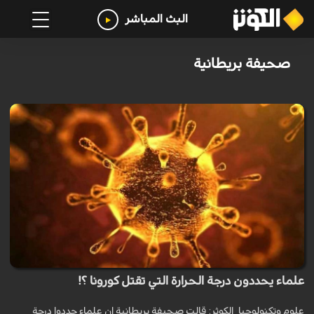
البث المباشر
صحيفة بريطانية
علماء يحددون درجة الحرارة التي تقتل كورونا ؟!
علوم وتكنولوجيا_الكوثر: قالت صحيفة بريطانية ان علماء حددوا درجة