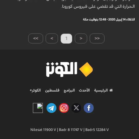
الحرارة التي قد تقضي على فيروس كورونا.
الثلاثاء 14 إبريل 2020 - 12:48 بتوقيت مكة
>>
>
1
<
<<
الرئيسية
الأحدث
البرامج
فلسطين
الكوثر+
Nilesat 11900 V | Badr 8 11747 V | Badr5 12284 V