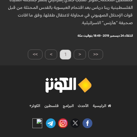
فلسطين المحتلة_الكوثر: تسبب جندي إسرائيلي بكسر جمجمة السيّدة
الفلسطينية رينا درباس بعد اقتحام العيسوية بالقدس المحتلة من قبل
قوات الإحتلال الصهيوني في محاولة لاعتقال طفلها، وفق ما افادت
صحيفة “هآرتس” الاسرائيلية.
الثلاثاء 24 ديسمبر 2019 - 18:49 بتوقيت مكة
>>
>
1
<
<<
الرئيسية
الأحدث
البرامج
فلسطين
الكوثر+