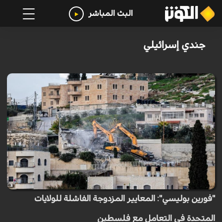
البث المباشر
جندي إسرائيلي
"فورين بوليسي": المعايير المزدوجة الفاشلة للولايات
المتحدة في التعامل مع فلسطين