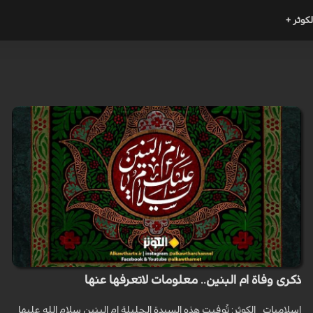
لكوثر +
ذكرى وفاة ام البنين.. معلومات لاتعرفها عنها
اسلاميات _الكوثر: تُوفيت هذه السيدة الجليلة ام البنين سلام الله عليها