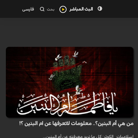
البث المباشر
فارسی
بحث
من هي أم البنين؟.. معلومات لاتعرفها عن ام البنين ؟!
اسلاميات _الكوثر: كل ما تريد معرفته عن أم البنين...