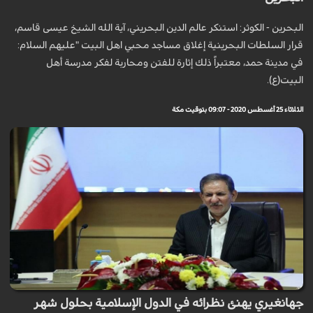
البحرين - الكوثر: استنكر عالم الدين البحريني، آية الله الشيخ عيسى قاسم،
قرار السلطات البحرينية إغلاق مساجد محبي اهل البيت "عليهم السلام:
في مدينة حمد، معتبراً ذلك إثارة للفتن ومحاربة لفكر مدرسة أهل
البيت(ع).
الثلاثاء 25 أغسطس 2020 - 09:07 بتوقيت مكة
جهانغيري يهنئ نظرائه في الدول الإسلامية بحلول شهر