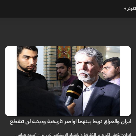
لكوثر +
ايران والعراق تربط بينهما اواصر تاريخية ودينية لن تنقطع
ايران-الكوثر: اكد وزير الثقافة والارشاد الاسلامي في ايران "سيد عباس