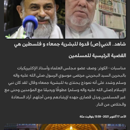
شاهد.. النبي{ص} قدوة للبشرية جمعاء و فلسطين هي
القضية الرئيسية للمسلمين
مناسبات - الكوثر: وصف عضو مجلس العلماء وأستاذ الإكليريكيات
بالبحرين السيد البحريني مرتضى موسوي الرسول صلى الله عليه واله
وسلم وشدد على أنه نموذج يحتذى به للبشرية جمعاء وقال: لقد كان نبي
الإسلام (صلى الله عليه واله وسلم) عطوفًا ورحيمًا مع المؤمنين وحتى مع
غير المسلمين وبذل قصارى جهده لإرشادهم ومن أجلهم. أراد السعادة
والخلاص من النار.
الأحد 17 أكتوبر 2021 - 13:59 بتوقيت مكة