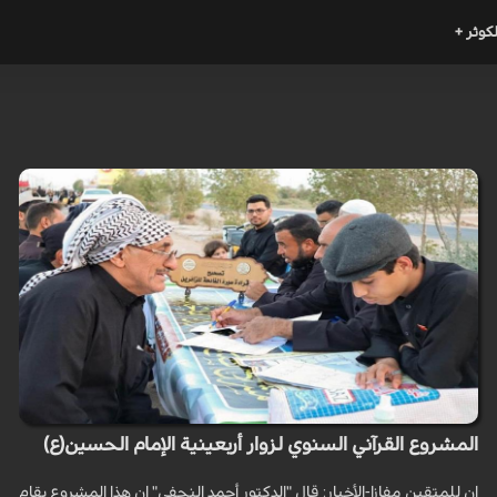
لكوثر +
المشروع القرآني السنوي لزوار أربعينية الإمام الحسين(ع)
إن للمتقين مفازا-الأخبار: قال "الدكتور أحمد النجفي" إن هذا المشروع يقام