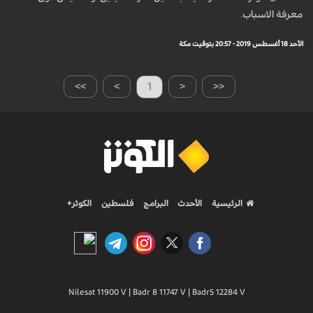
معرفة الاسباب.
الأحد 18 أغسطس 2019 - 20:57 بتوقيت مكة
>>
>
1
<
<<
الرئيسية
الأحدث
البرامج
فلسطين
الكوثر+
Nilesat 11900 V | Badr 8 11747 V | Badr5 12284 V