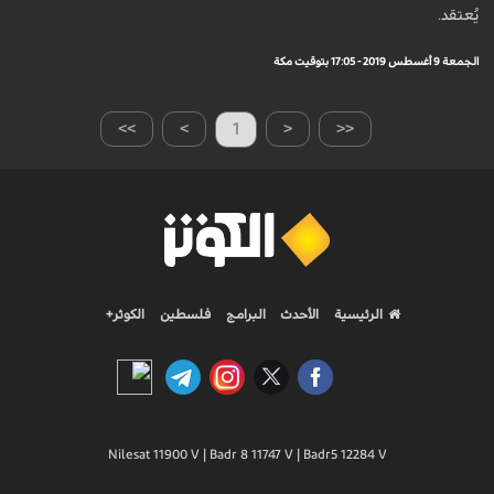
يُعتقد.
الجمعة 9 أغسطس 2019 - 17:05 بتوقيت مكة
>>
>
1
<
<<
الرئيسية
الأحدث
البرامج
فلسطين
الكوثر+
Nilesat 11900 V | Badr 8 11747 V | Badr5 12284 V