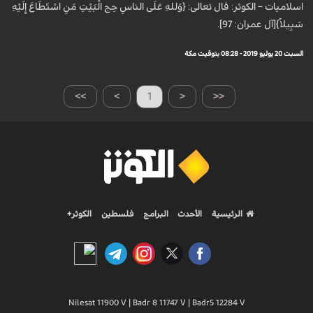
اسلاميات – الكوثر: قال تعالى: {وَللهِ عَلَى الناسِ حِج الْبَيْتِ مَنِ اسْتَطَاعَ إِلَيْهِ
سَبِيلاً}[آل عمران: 97].
السبت 20 يوليو 2019 - 08:28 بتوقيت مكة
>>
>
1
<
<<
الرئيسية
الأحدث
البرامج
فلسطين
الكوثر+
Nilesat 11900 V | Badr 8 11747 V | Badr5 12284 V