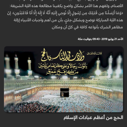
الأصنام، ولفهم هذا الأمر بشكل واضح يكفينا مطالعة هذه الآية الشريفة:
﴿وَمَا أَرْسَلْنَا مِن قَبْلِكَ مِن رَّسُولٍ إِلَّا نُوحِي إِلَيْهِ أَنَّهُ لَا إِلَهَ إِلَّا أَنَا فَاعْبُدُونِ﴾. إنّ
هذه الآية المباركة توضح وبشكل جليٍّ، بأن من أهم واجبات الأنبياء إزالة
مظاهر الشرك بأنواعه كافة في كلّ آن ومكان.
الأحد 21 يوليو 2019 - 09:43 بتوقيت مكة
الحج من أعظم عبادات الإسلام